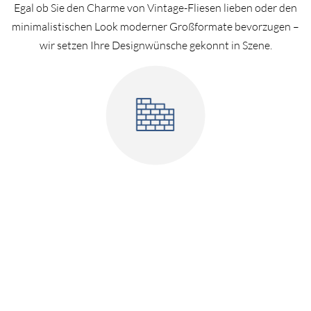
Egal ob Sie den Charme von Vintage-Fliesen lieben oder den
minimalistischen Look moderner Großformate bevorzugen –
wir setzen Ihre Designwünsche gekonnt in Szene.
Expertise auch für Großprojekte
Neben privaten Haushalten sind wir auch Ihr zuverlässiger
Partner für die
Fliesenverlegung
und
Sanierungsarbeiten
in
größeren Objekten und gewerblichen Projekten.